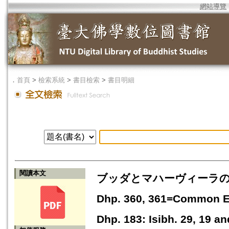
網站導覽
．
首頁
>
檢索系統
>
書目檢索
>
書目明細
閱讀本文
ブッダとマハーヴィーラの共通要素 - A
Dhp. 360, 361=Common El
Dhp. 183: Isibh. 29, 19 a