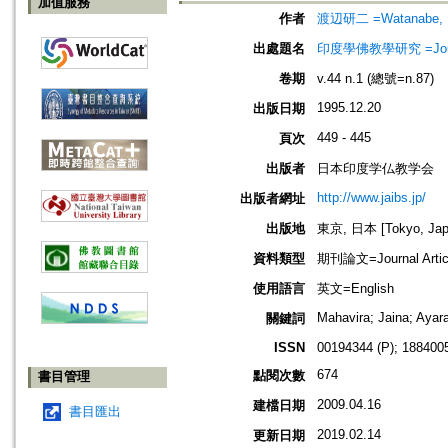
加值服務
作者
渡辺研二 =Watanabe, K
出處題名
印度學佛教學研究 =Journal 
卷期
v.44 n.1 (總號=n.87)
1995.12.20
出版日期
449 - 445
頁次
出版者
日本印度学仏教学会
http://www.jaibs.jp/
出版者網址
出版地
東京, 日本 [Tokyo, Jap
資料類型
期刊論文=Journal Artic
使用語言
英文=English
Mahavira; Jaina; Aya
關鍵詞
ISSN
00194344 (P); 1884005
674
點閱次數
書目管理
2009.04.16
建檔日期
書目匯出
2019.02.14
更新日期