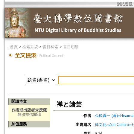
網站導覽
．
首頁
>
檢索系統
>
書目檢索
>
書目明細
閱讀本文
禅と諸芸
作者或出版者未授權
無法提供閱讀
作者
久松真一 (著)=Hisamatsu,
加值服務
出處題名
禅文化=Zen Culture
n.14
卷期