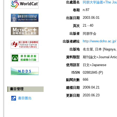
出處題名
同朋大学論叢=The Journ
n.87
卷期
2003.06.01
出版日期
21 - 40
頁次
出版者
同朋学会
http://www.doho.ac.jp/
出版者網址
出版地
名古屋, 日本 [Nagoya, 
資料類型
期刊論文=Journal Artic
使用語言
日文=Japanese
ISSN
02881845 (P)
666
點閱次數
2009.04.21
建檔日期
書目管理
2020.06.23
更新日期
書目匯出