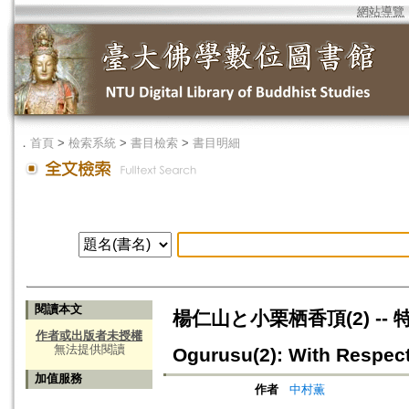
網站導覽
．
首頁
>
檢索系統
>
書目檢索
>
書目明細
閱讀本文
楊仁山と小栗栖香頂(2) -- 特
作者或出版者未授權
無法提供閱讀
Ogurusu(2): With Respect
加值服務
作者
中村薫