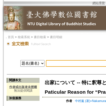
網站導覽
．
首頁
>
檢索系統
>
書目檢索
>
書目明細
閱讀本文
出家について -- 特に釈尊と親鸞
作者或出版者未授權
無法提供閱讀
Paticular Reason for “Pr
加值服務
作者
中村薫 (著)=Nakamura, 