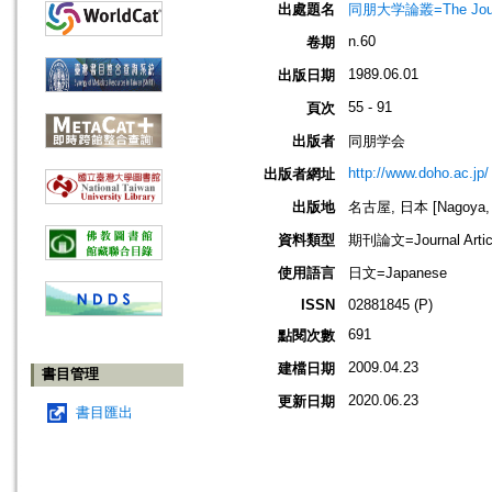
出處題名
同朋大学論叢=The Journ
n.60
卷期
1989.06.01
出版日期
55 - 91
頁次
出版者
同朋学会
http://www.doho.ac.jp/
出版者網址
出版地
名古屋, 日本 [Nagoya, 
資料類型
期刊論文=Journal Artic
使用語言
日文=Japanese
ISSN
02881845 (P)
691
點閱次數
2009.04.23
建檔日期
書目管理
2020.06.23
更新日期
書目匯出