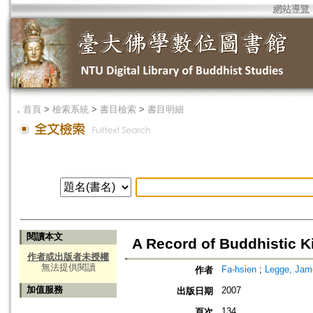
網站導覽
．
首頁
>
檢索系統
>
書目檢索
>
書目明細
閱讀本文
A Record of Buddhistic 
作者或出版者未授權
無法提供閱讀
Fa-hsien
;
Legge, Jam
作者
加值服務
2007
出版日期
134
頁次