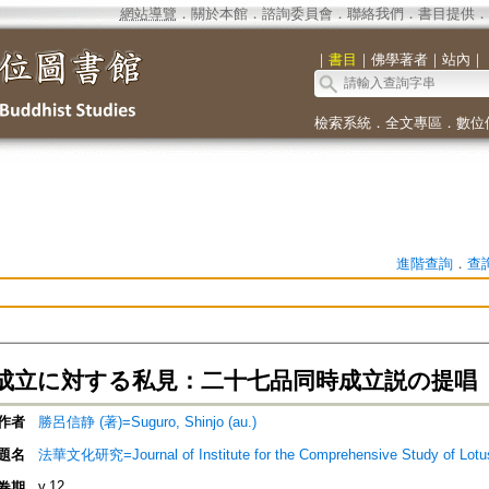
網站導覽
．
關於本館
．
諮詢委員會
．
聯絡我們
．
書目提供
．
｜
書目
｜
佛學著者
｜
站內
｜
檢索系統
．
全文專區
．
數位
進階查詢
．
查
成立に対する私見：二十七品同時成立説の提唱
作者
勝呂信静 (著)=Suguro, Shinjo (au.)
題名
法華文化研究=Journal of Institute for the Comprehensive Study 
v.12
卷期