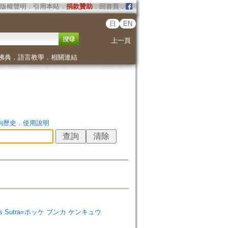
版權聲明
．
引用本站
．
捐款贊助
．
回首頁
．
日
EN
上一頁
佛典
．
語言教學
．
相關連結
詢歷史
．
使用說明
of Lotus Sutra=ホッケ ブンカ ケンキュウ