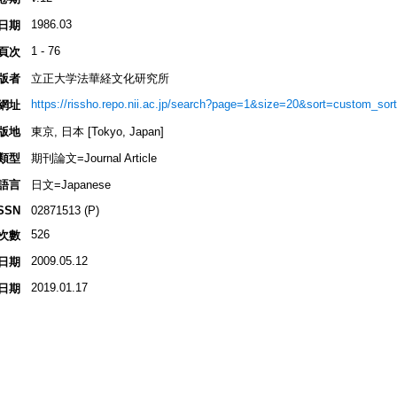
1986.03
日期
1 - 76
頁次
版者
立正大学法華経文化研究所
https://rissho.repo.nii.ac.jp/search?page=1&size=20&sort=custom_s
網址
版地
東京, 日本 [Tokyo, Japan]
類型
期刊論文=Journal Article
語言
日文=Japanese
SSN
02871513 (P)
526
次數
2009.05.12
日期
2019.01.17
日期