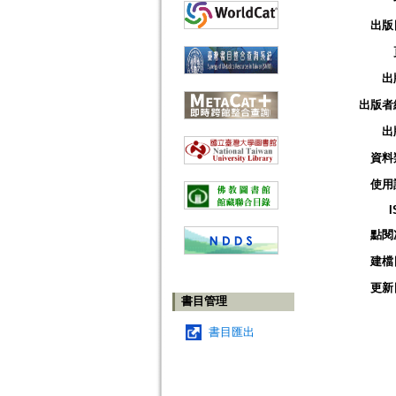
出版
出
出版者
出
資料
使用
I
點閱
建檔
更新
書目管理
書目匯出