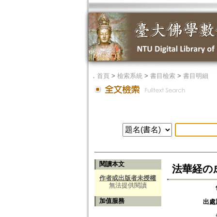
．
首頁
>
檢索系統
>
書目檢索
>
書目明細
閱讀本文
法華経の
作者或出版者未授權
無法提供閱讀
加值服務
出處