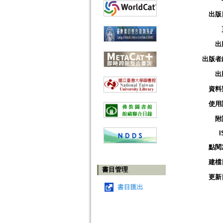
出版
出
出版者
出
資料
使用
附
I
點閱
建檔
書目管理
更新
書目匯出