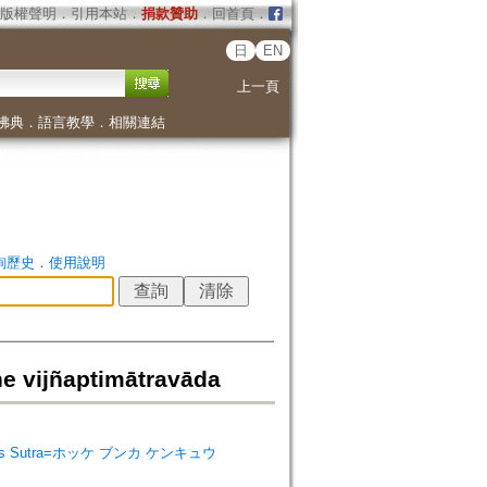
版權聲明
．
引用本站
．
捐款贊助
．
回首頁
．
日
EN
上一頁
佛典
．
語言教學
．
相關連結
詢歷史
．
使用說明
vijñaptimātravāda
of Lotus Sutra=ホッケ ブンカ ケンキュウ