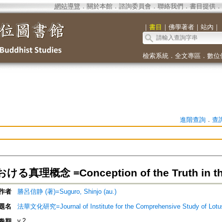
網站導覽
．
關於本館
．
諮詢委員會
．
聯絡我們
．
書目提供
．
｜
書目
｜
佛學著者
｜
站內
｜
檢索系統
．
全文專區
．
數位
進階查詢
．
查
真理概念 =Conception of the Truth in the 
作者
勝呂信静 (著)=Suguro, Shinjo (au.)
題名
法華文化研究=Journal of Institute for the Comprehensive Study 
v.2
卷期