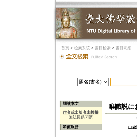
．
首頁
>
檢索系統
>
書目檢索
>
書目明細
閱讀本文
唯識説における
作者或出版者未授權
無法提供閱讀
加值服務
出處