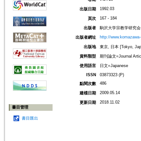
1992.03
出版日期
167 - 184
頁次
出版者
駒沢大学宗教学研究会
http://www.komazawa-u
出版者網址
出版地
東京, 日本 [Tokyo, Jap
資料類型
期刊論文=Journal Artic
使用語言
日文=Japanese
ISSN
03873323 (P)
486
點閱次數
2009.05.14
建檔日期
2018.11.02
更新日期
書目管理
書目匯出