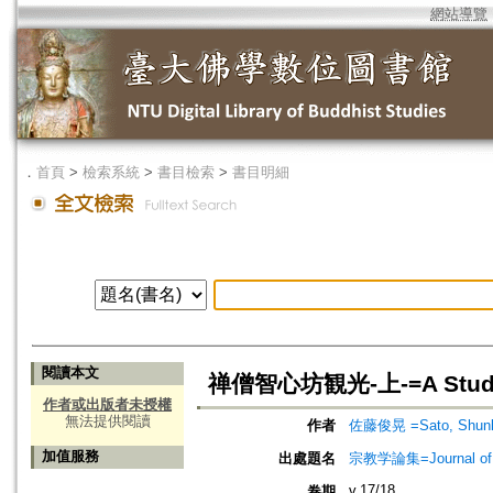
網站導覽
．
首頁
>
檢索系統
>
書目檢索
>
書目明細
閱讀本文
禅僧智心坊観光-上-=A Study of
作者或出版者未授權
無法提供閱讀
作者
佐藤俊晃 =Sato, Shun
加值服務
出處題名
宗教学論集=Journal o
v.17/18
卷期