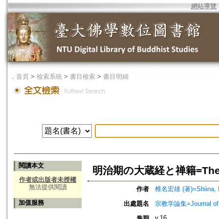
網站導覽
．
首頁
>
檢索系統
>
書目檢索
>
書目明細
閱讀本文
明治期の大蔵経と禅籍=The Ch'an 
作者或出版者未授權
無法提供閱讀
作者
椎名宏雄 (著)=Shiina, K
加值服務
出處題名
宗教学論集=Journal o
v.16
卷期