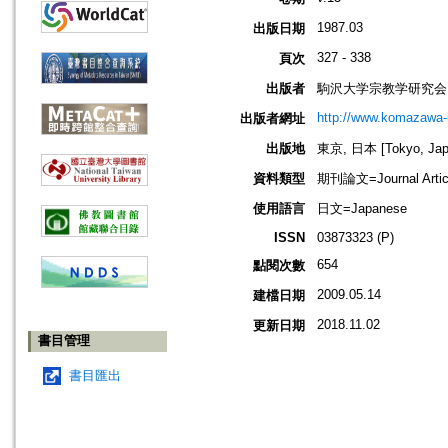
1987.03
出版日期
327 - 338
頁次
出版者
駒沢大学宗教学研究会
http://www.komazawa-u
出版者網址
出版地
東京, 日本 [Tokyo, Jap
資料類型
期刊論文=Journal Artic
使用語言
日文=Japanese
ISSN
03873323 (P)
654
點閱次數
2009.05.14
建檔日期
2018.11.02
更新日期
書目管理
書目匯出