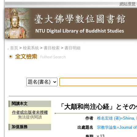
網站導覽
．
首頁
>
檢索系統
>
書目檢索
>
書目明細
閱讀本文
「大顛和尚注心経」とその
作者或出版者未授權
無法提供閱讀
作者
椎名宏雄 (著)=Shiina, K
加值服務
出處題名
宗教学論集=Journal o
v.13
卷期