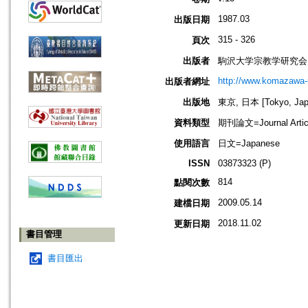
1987.03
出版日期
315 - 326
頁次
出版者
駒沢大学宗教学研究会
http://www.komazawa-u
出版者網址
出版地
東京, 日本 [Tokyo, Jap
資料類型
期刊論文=Journal Artic
使用語言
日文=Japanese
ISSN
03873323 (P)
814
點閱次數
2009.05.14
建檔日期
2018.11.02
更新日期
書目管理
書目匯出