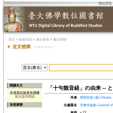
網站導覽
．
首頁
>
檢索系統
>
書目檢索
>
書目明細
閱讀本文
「十句観音経」の由来 --
作者或出版者未授權
無法提供閱讀
作者
岡部和雄 (著)=Okabe, K
加值服務
出處題名
宗教学論集=Journal o
v.13
卷期