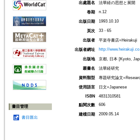
出處題名
法華経の思想と展開
n.12
卷期
1993.10.10
出版日期
33 - 65
頁次
出版者
平楽寺書店=Heirakuji
http://www.heirakuji.co.
出版者網址
出版地
京都, 日本 [Kyoto, Jap
叢書名
法華経研究
資料類型
專題研究論文=Research
使用語言
日文=Japanese
ISBN
4831310581
606
點閱次數
書目管理
2009.05.14
建檔日期
書目匯出