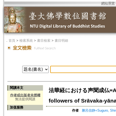
網站導覽
．
首頁
>
檢索系統
>
書目檢索
>
書目明細
閱讀本文
法華経における声聞成仏=A Study 
作者或出版者未授權
無法提供閱讀
followers of Srāvaka-yān
加值服務
作者
勝呂信静=Suguro, Shin