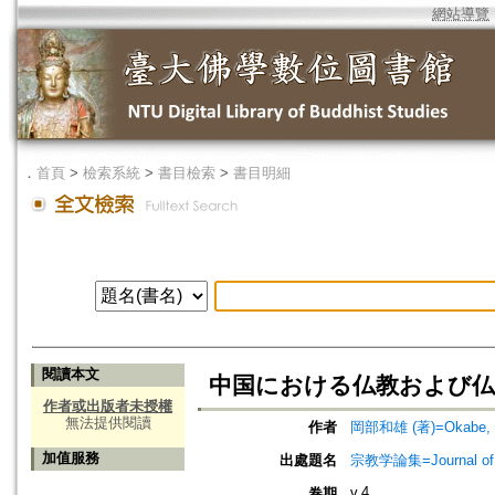
網站導覽
．
首頁
>
檢索系統
>
書目檢索
>
書目明細
閱讀本文
中国における仏教および仏教
作者或出版者未授權
無法提供閱讀
作者
岡部和雄 (著)=Okabe, K
加值服務
出處題名
宗教学論集=Journal o
v.4
卷期