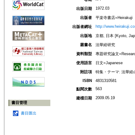
1972.03
出版日期
出版者
平楽寺書店=Heirakuji
http://www.heirakuji.co
出版者網址
出版地
京都, 日本 [Kyoto, Jap
叢書名
法華経研究
資料類型
專題研究論文=Research
使用語言
日文=Japanese
附註項
特集・テーマ: 法華
ISBN
4831310581
563
點閱次數
2009.05.19
建檔日期
書目管理
書目匯出