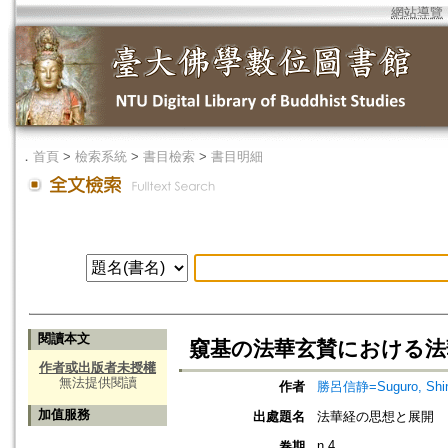
網站導覽
．
首頁
>
檢索系統
>
書目檢索
>
書目明細
閱讀本文
窺基の法華玄賛における法
作者或出版者未授權
無法提供閱讀
作者
勝呂信静=Suguro, Shin
加值服務
出處題名
法華経の思想と展開
n.4
卷期