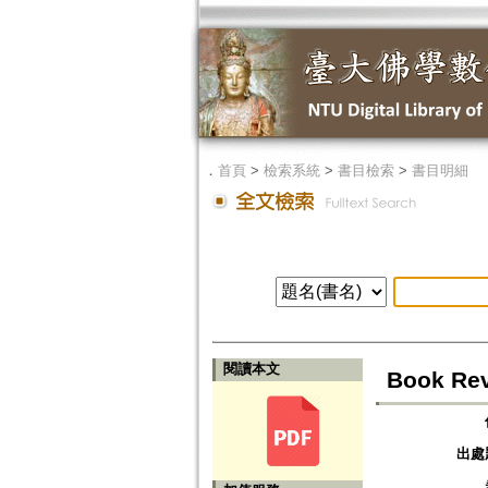
．
首頁
>
檢索系統
>
書目檢索
>
書目明細
閱讀本文
Book Rev
出處