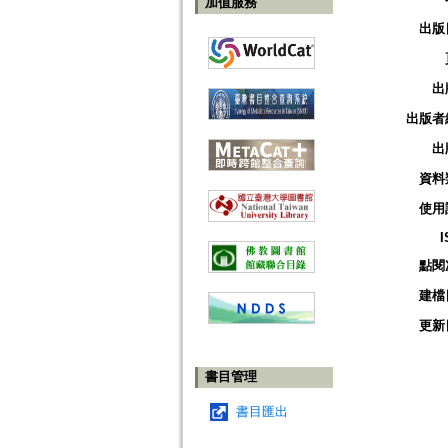
加值服務
出版
出
出版者
出
資料
使用
I
點閱
建檔
更新
書目管理
書目匯出