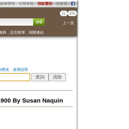
版權聲明
．
引用本站
．
捐款贊助
．
回首頁
．
日
EN
上一頁
佛典
．
語言教學
．
相關連結
詢歷史
．
使用說明
–1900 By Susan Naquin