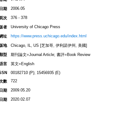
2006.05
日期
376 - 378
頁次
University of Chicago Press
版者
https://www.press.uchicago.edu/index.html
網址
版地
Chicago, IL, US [芝加哥, 伊利諾伊州, 美國]
類型
期刊論文=Journal Article; 書評=Book Review
語言
英文=English
SSN
00182710 (P); 15456935 (E)
722
次數
2009.05.20
日期
2020.02.07
日期