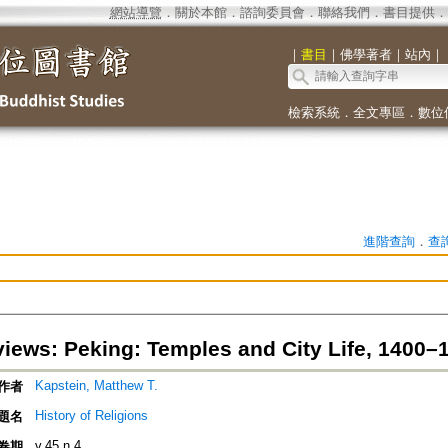
網站導覽
．
關於本館
．
諮詢委員會
．
聯絡我們
．
書目提供
．
｜
書目
｜
佛學著者
｜
站內
｜
檢索系統
．
全文專區
．
數位
進階查詢
．
查
iews: Peking: Temples and City Life, 1400
Kapstein, Matthew T.
作者
History of Religions
題名
v.45 n.4
卷期