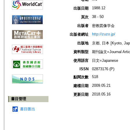
1988.12
出版日期
38 - 50
頁次
出版者
密教図像学会
http://zuzo.jp/
出版者網址
出版地
京都, 日本 [Kyoto, Jap
資料類型
期刊論文=Journal Artic
使用語言
日文=Japanese
ISSN
02873176 (P)
518
點閱次數
2009.05.21
建檔日期
2018.05.16
更新日期
書目管理
書目匯出