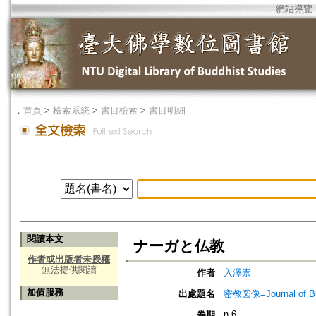
網站導覽
．
首頁
>
檢索系統
>
書目檢索
>
書目明細
閱讀本文
ナーガと仏教
作者或出版者未授權
無法提供閱讀
作者
入澤崇
加值服務
出處題名
密教図像=Journal of 
n.6
卷期