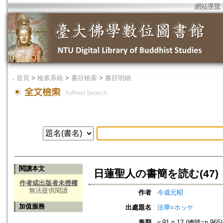
網站導覽
．
首頁
>
檢索系統
>
書目檢索
>
書目明細
閱讀本文
日蓮聖人の書簡を読む(47)
作者或出版者未授權
無法提供閱讀
作者
今成元昭
加值服務
出處題名
法華=ホッケ
卷期
v.91 n.12 (總號=n.965)