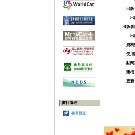
出版
出
出版者
出
資料
使用
點閱
建檔
更新
書目管理
書目匯出