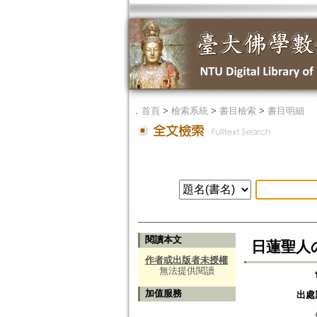
．
首頁
>
檢索系統
>
書目檢索
>
書目明細
閱讀本文
日蓮聖人の
作者或出版者未授權
無法提供閱讀
加值服務
出處