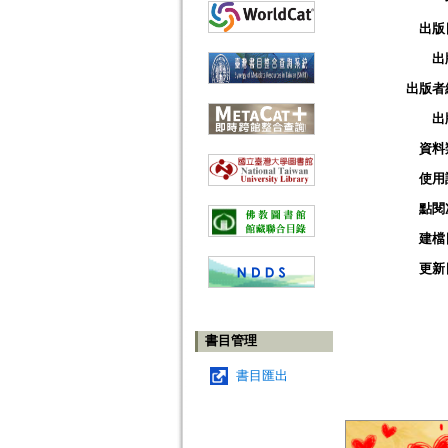
出版
出
出版者
出
資料
使用
點閱
建檔
更新
書目管理
書目匯出