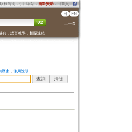
版權聲明
．
引用本站
．
捐款贊助
．
回首頁
．
日
EN
上一頁
佛典
．
語言教學
．
相關連結
詢歷史
．
使用說明