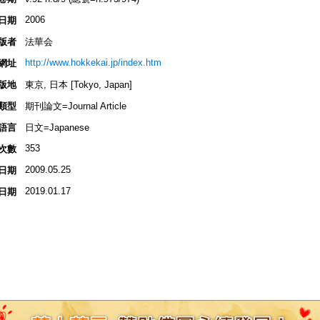
2006
日期
版者
法華会
http://www.hokkekai.jp/index.htm
網址
版地
東京, 日本 [Tokyo, Japan]
類型
期刊論文=Journal Article
語言
日文=Japanese
353
次數
2009.05.25
日期
2019.01.17
日期