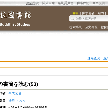
網站導覽
．
關於本館
．
諮詢委員會
．
聯絡我們
．
書目提供
．
｜
書目
｜
佛學著者
｜
站內
｜
檢索系統
．
全文專區
．
數位
進階查詢
．
查
書簡を読む(53)
作者
今成元昭
題名
法華=ホッケ
卷期
v.92 n.8/9 (總號=n.973/974)