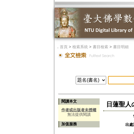
．
首頁
>
檢索系統
>
書目檢索
>
書目明細
閱讀本文
日蓮聖人の
作者或出版者未授權
無法提供閱讀
加值服務
出處