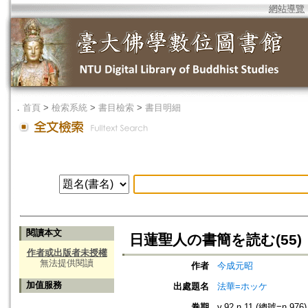
網站導覽
．
首頁
>
檢索系統
>
書目檢索
>
書目明細
閱讀本文
日蓮聖人の書簡を読む(55)
作者或出版者未授權
無法提供閱讀
作者
今成元昭
加值服務
出處題名
法華=ホッケ
卷期
v.92 n.11 (總號=n.976)