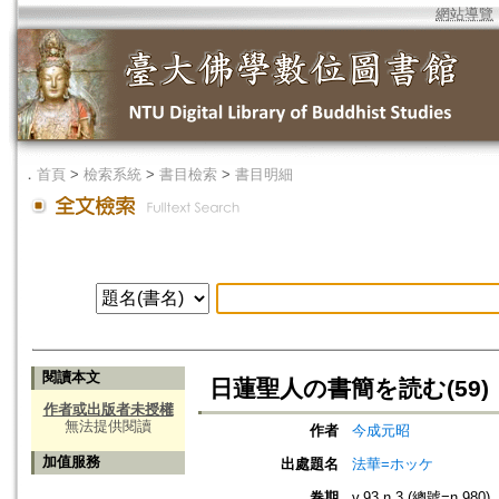
網站導覽
．
首頁
>
檢索系統
>
書目檢索
>
書目明細
閱讀本文
日蓮聖人の書簡を読む(59)
作者或出版者未授權
無法提供閱讀
作者
今成元昭
加值服務
出處題名
法華=ホッケ
卷期
v.93 n.3 (總號=n.980)