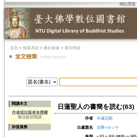
網站導覽
．
首頁
>
檢索系統
>
書目檢索
>
書目明細
閱讀本文
日蓮聖人の書簡を読む(63)
作者或出版者未授權
無法提供閱讀
作者
今成元昭
加值服務
出處題名
法華=ホッケ
卷期
v.93 n.8/9 (總號=n.985