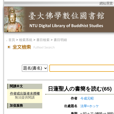
網站導覽
．
首頁
>
檢索系統
>
書目檢索
>
書目明細
閱讀本文
日蓮聖人の書簡を読む(65)
作者或出版者未授權
無法提供閱讀
作者
今成元昭
加值服務
出處題名
法華=ホッケ
卷期
v.93 n.11 (總號=n.988)