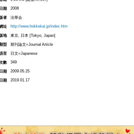
2008
日期
版者
法華会
http://www.hokkekai.jp/index.htm
網址
版地
東京, 日本 [Tokyo, Japan]
類型
期刊論文=Journal Article
語言
日文=Japanese
349
次數
2009.05.25
日期
2019.01.17
日期