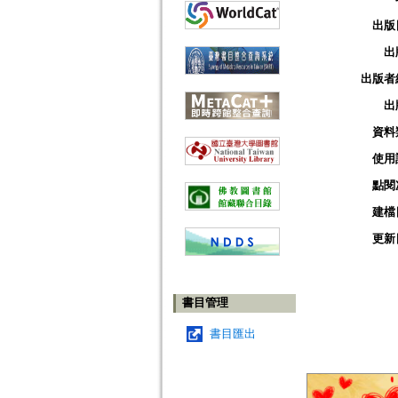
出版
出
出版者
出
資料
使用
點閱
建檔
更新
書目管理
書目匯出