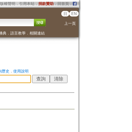
版權聲明
．
引用本站
．
捐款贊助
．
回首頁
．
日
EN
上一頁
佛典
．
語言教學
．
相關連結
詢歷史
．
使用說明