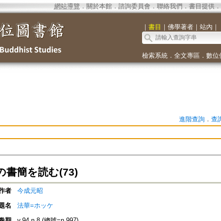
網站導覽
．
關於本館
．
諮詢委員會
．
聯絡我們
．
書目提供
．
｜
書目
｜
佛學著者
｜
站內
｜
檢索系統
．
全文專區
．
數位
進階查詢
．
查
書簡を読む(73)
作者
今成元昭
題名
法華=ホッケ
卷期
v.94 n.8 (總號=n.997)