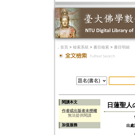
．
首頁
>
檢索系統
>
書目檢索
>
書目明細
閱讀本文
日蓮聖人の
作者或出版者未授權
無法提供閱讀
加值服務
出處