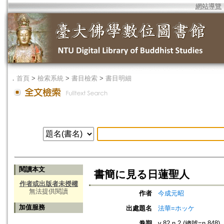
網站導覽
．
首頁
>
檢索系統
>
書目檢索
>
書目明細
閱讀本文
書簡に見る日蓮聖人
作者或出版者未授權
無法提供閱讀
作者
今成元昭
加值服務
出處題名
法華=ホッケ
卷期
v.82 n.2 (總號=n.848)