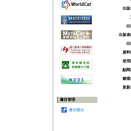
出版
出
出版者
出
資料
使用
點閱
建檔
更新
書目管理
書目匯出