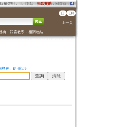
版權聲明
．
引用本站
．
捐款贊助
．
回首頁
．
日
EN
上一頁
佛典
．
語言教學
．
相關連結
詢歷史
．
使用說明