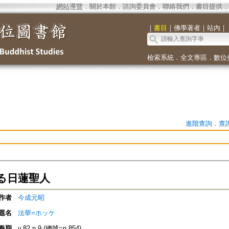
網站導覽
．
關於本館
．
諮詢委員會
．
聯絡我們
．
書目提供
．
｜
書目
｜
佛學著者
｜
站內
｜
檢索系統
．
全文專區
．
數位
進階查詢
．
查
る日蓮聖人
作者
今成元昭
題名
法華=ホッケ
卷期
v.82 n.9 (總號=n.854)