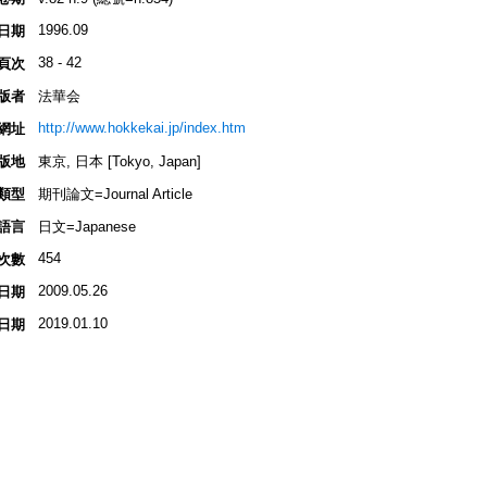
1996.09
日期
38 - 42
頁次
版者
法華会
http://www.hokkekai.jp/index.htm
網址
版地
東京, 日本 [Tokyo, Japan]
類型
期刊論文=Journal Article
語言
日文=Japanese
454
次數
2009.05.26
日期
2019.01.10
日期