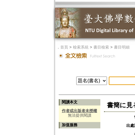
．
首頁
>
檢索系統
>
書目檢索
>
書目明細
閱讀本文
書簡に見
作者或出版者未授權
無法提供閱讀
加值服務
出處