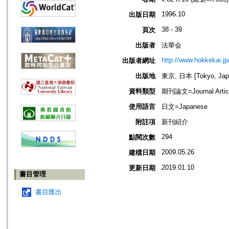
1996.10
出版日期
38 - 39
頁次
出版者
法華会
http://www.hokkekai.jp
出版者網址
出版地
東京, 日本 [Tokyo, Jap
資料類型
期刊論文=Journal Artic
使用語言
日文=Japanese
附註項
新刊紹介
294
點閱次數
2009.05.26
建檔日期
2019.01.10
更新日期
書目管理
書目匯出