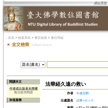
網站導覽
．
首頁
>
檢索系統
>
書目檢索
>
書目明細
閱讀本文
法華経久遠の救い
作者或出版者未授權
無法提供閱讀
作者
今成元昭
加值服務
出處題名
法華=ホッケ
卷期
v.82 n.10 (總號=n.855)