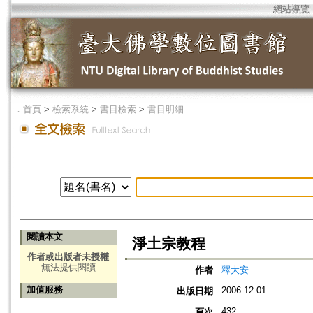
網站導覽
．
首頁
>
檢索系統
>
書目檢索
>
書目明細
閱讀本文
淨土宗教程
作者或出版者未授權
無法提供閱讀
作者
釋大安
加值服務
2006.12.01
出版日期
432
頁次