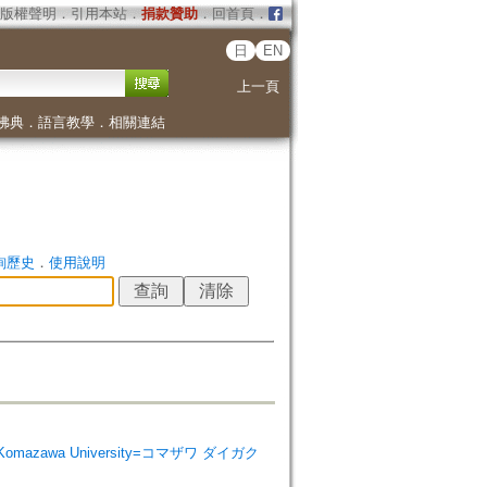
版權聲明
．
引用本站
．
捐款贊助
．
回首頁
．
日
EN
上一頁
佛典
．
語言教學
．
相關連結
詢歷史
．
使用說明
e Komazawa University=コマザワ ダイガク