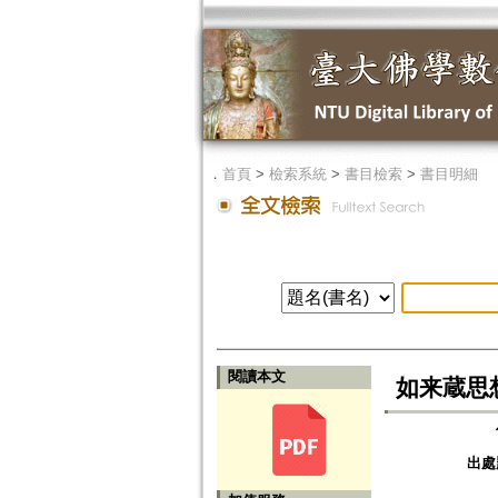
．
首頁
>
檢索系統
>
書目檢索
>
書目明細
閱讀本文
如来蔵思
出處