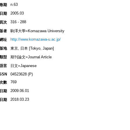
n.63
卷期
2005.03
日期
316 - 288
頁次
版者
駒澤大學=Komazawa University
http://www.komazawa-u.ac.jp/
網址
版地
東京, 日本 [Tokyo, Japan]
類型
期刊論文=Journal Article
語言
日文=Japanese
ISSN
04523628 (P)
769
次數
2009.06.01
日期
2018.03.23
日期