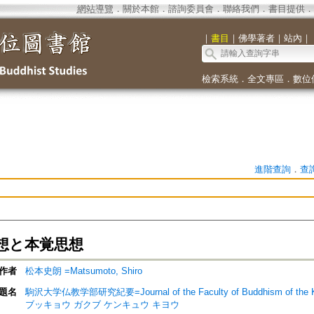
網站導覽
．
關於本館
．
諮詢委員會
．
聯絡我們
．
書目提供
．
｜
書目
｜
佛學著者
｜
站內
｜
檢索系統
．
全文專區
．
數位
進階查詢
．
查
想と本覚思想
作者
松本史朗 =Matsumoto, Shiro
題名
駒沢大学仏教学部研究紀要=Journal of the Faculty of Buddhism of th
ブッキョウ ガクブ ケンキュウ キヨウ