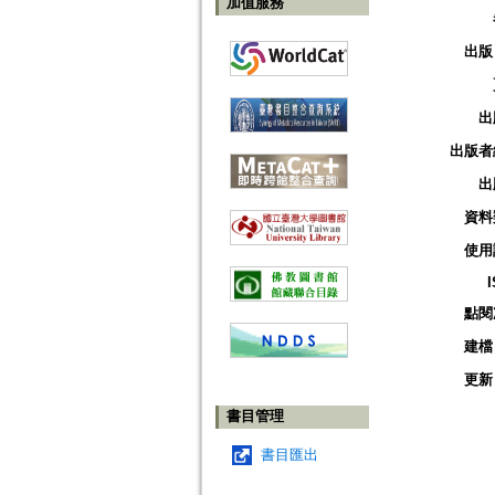
加值服務
出版
出
出版者
出
資料
使用
點閱
建檔
更新
書目管理
書目匯出