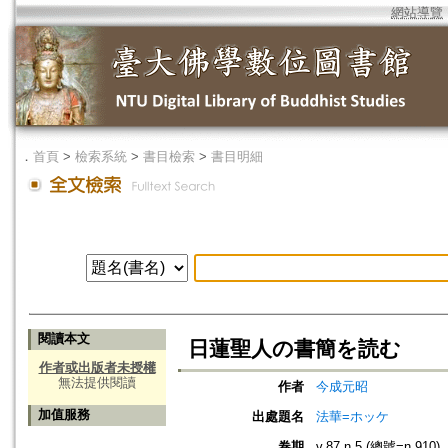
網站導覽
．
首頁
>
檢索系統
>
書目檢索
>
書目明細
閱讀本文
日蓮聖人の書簡を読む
作者或出版者未授權
無法提供閱讀
作者
今成元昭
加值服務
出處題名
法華=ホッケ
卷期
v.87 n.5 (總號=n.910)