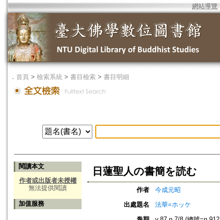
網站導覽
．
首頁
>
檢索系統
>
書目檢索
>
書目明細
閱讀本文
日蓮聖人の書簡を読む
作者或出版者未授權
無法提供閱讀
作者
今成元昭
加值服務
出處題名
法華=ホッケ
卷期
v.87 n.7/8 (總號=n.912