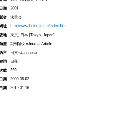
2001
日期
版者
法華会
http://www.hokkekai.jp/index.htm
網址
版地
東京, 日本 [Tokyo, Japan]
類型
期刊論文=Journal Article
語言
日文=Japanese
鍵詞
日蓮
359
次數
2009.06.02
日期
2019.01.16
日期