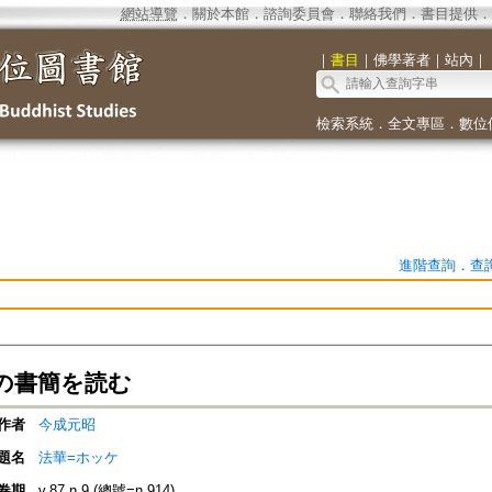
網站導覽
．
關於本館
．
諮詢委員會
．
聯絡我們
．
書目提供
．
｜
書目
｜
佛學著者
｜
站內
｜
檢索系統
．
全文專區
．
數位
進階查詢
．
查
の書簡を読む
作者
今成元昭
題名
法華=ホッケ
卷期
v.87 n.9 (總號=n.914)