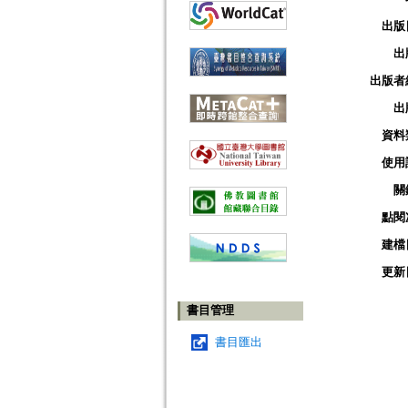
出版
出
出版者
出
資料
使用
關
點閱
建檔
更新
書目管理
書目匯出