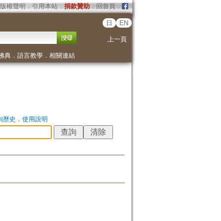
版權聲明
．
引用本站
．
捐款贊助
．
回首頁
．
日
EN
上一頁
佛典
．
語言教學
．
相關連結
詢歷史
．
使用說明