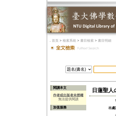
．
首頁
>
檢索系統
>
書目檢索
>
書目明細
閱讀本文
日蓮聖人
作者或出版者未授權
無法提供閱讀
加值服務
出處