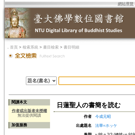
網站導覽
．
首頁
>
檢索系統
>
書目檢索
>
書目明細
閱讀本文
日蓮聖人の書簡を読む
作者或出版者未授權
無法提供閱讀
作者
今成元昭
加值服務
出處題名
法華=ホッケ
卷期
v.88 n.2/3 (總號=n.919