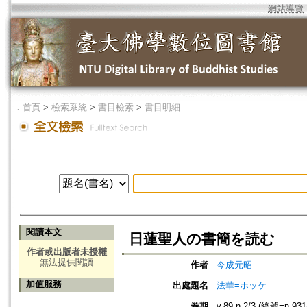
網站導覽
．
首頁
>
檢索系統
>
書目檢索
>
書目明細
閱讀本文
日蓮聖人の書簡を読む
作者或出版者未授權
無法提供閱讀
作者
今成元昭
加值服務
出處題名
法華=ホッケ
卷期
v.89 n.2/3 (總號=n.931