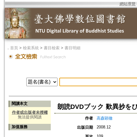
網站導覽
．
首頁
>
檢索系統
>
書目檢索
>
書目明細
閱讀本文
朗読DVDブック 歎異抄を
作者或出版者未授權
無法提供閱讀
作者
高森顕徹
加值服務
2008.12
出版日期
109
頁次