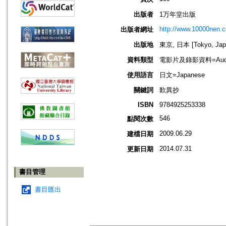
出版者
1万年堂出版
http://www.10000nen.
出版者網址
出版地
東京, 日本 [Tokyo, Jap
資料類型
電影片及錄影資料=Audio
使用語言
日文=Japanese
關鍵詞
歎異抄
ISBN
9784925253338
546
點閱次數
2009.06.29
建檔日期
2014.07.31
更新日期
書目管理
書目匯出