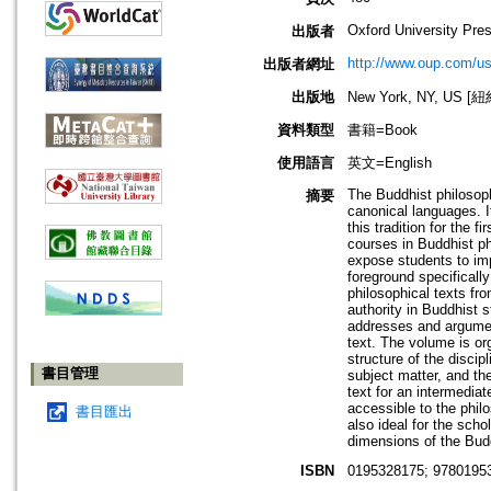
Oxford University Pre
出版者
http://www.oup.com/us
出版者網址
出版地
New York, NY, US 
資料類型
書籍=Book
使用語言
英文=English
The Buddhist philosophi
摘要
canonical languages. It
this tradition for the 
courses in Buddhist phi
expose students to impo
foreground specifically
philosophical texts fr
authority in Buddhist s
addresses and argument
text. The volume is or
structure of the disci
書目管理
subject matter, and the
text for an intermedia
accessible to the phil
書目匯出
also ideal for the scho
dimensions of the Budd
ISBN
0195328175; 9780195