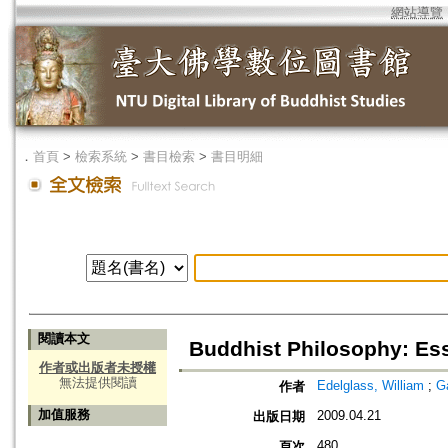
網站導覽
．
首頁
>
檢索系統
>
書目檢索
>
書目明細
閱讀本文
Buddhist Philosophy: Es
作者或出版者未授權
無法提供閱讀
Edelglass, William
;
Ga
作者
加值服務
2009.04.21
出版日期
480
頁次