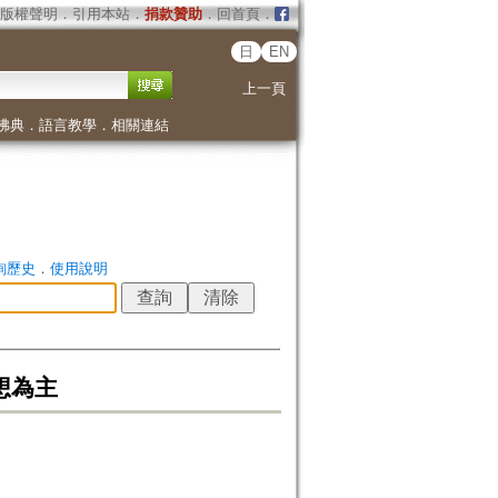
版權聲明
．
引用本站
．
捐款贊助
．
回首頁
．
日
EN
上一頁
佛典
．
語言教學
．
相關連結
詢歷史
．
使用說明
想為主