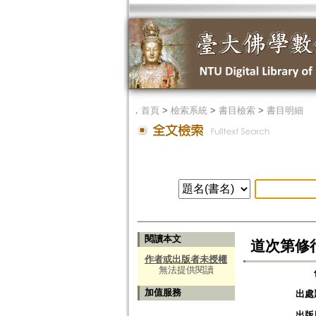
．
首頁
>
檢索系統
>
書目檢索
>
書目明細
閱讀本文
道次第修
作者或出版者未授權
無法提供閱讀
加值服務
出處
出版