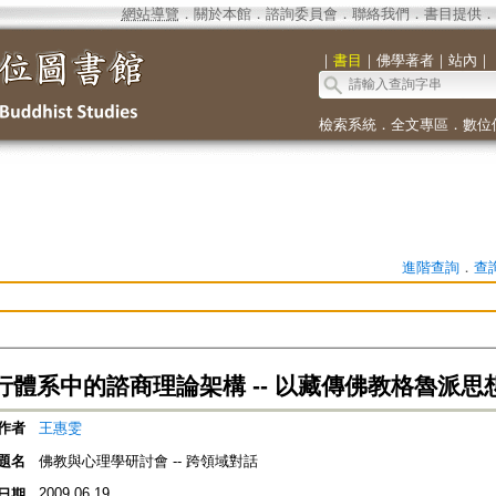
網站導覽
．
關於本館
．
諮詢委員會
．
聯絡我們
．
書目提供
．
｜
書目
｜
佛學著者
｜
站內
｜
檢索系統
．
全文專區
．
數位
進階查詢
．
查
行體系中的諮商理論架構 -- 以藏傳佛教格魯派思
作者
王惠雯
題名
佛教與心理學研討會 -- 跨領域對話
2009.06.19
日期