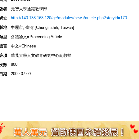
版者
元智大學通識教學部
http://140.138.168.120/ge/modules/news/article.php?storyid=170
網址
版地
中壢市, 臺灣 [Chungli shih, Taiwan]
類型
會議論文=Proceeding Article
語言
中文=Chinese
註項
華梵大學人文教育研究中心副教授
800
次數
2009.07.09
日期