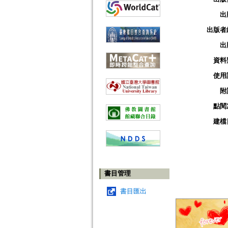
出
出版者
出
資料
使用
附
點閱
建檔
書目管理
書目匯出