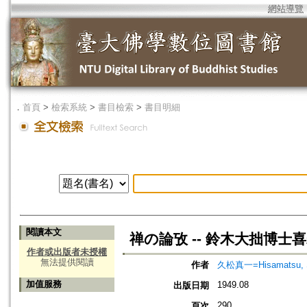
網站導覽
．
首頁
>
檢索系統
>
書目檢索
>
書目明細
閱讀本文
禅の論攷 -- 鈴木大拙博
作者或出版者未授權
無法提供閱讀
作者
久松真一=Hisamatsu, S
加值服務
1949.08
出版日期
290
頁次