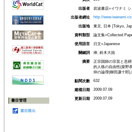
出版者
岩波書店=イワナミ 
http://www.iwanami.co.
出版者網址
出版地
東京, 日本 [Tokyo, Jap
資料類型
論文集=Collected Pap
使用語言
日文=Japanese
關鍵詞
禅; 鈴木大拙
摘要
正宗国師の宗旨と息耕録
的人格の自由性(柴野恭堂
仰の論理(柳田謙十郎),
632
點閱次數
2009.07.09
建檔日期
2009.07.09
更新日期
書目管理
書目匯出