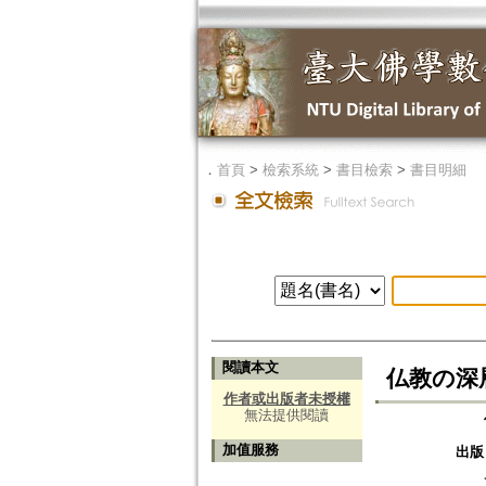
．
首頁
>
檢索系統
>
書目檢索
>
書目明細
閱讀本文
仏教の深
作者或出版者未授權
無法提供閱讀
加值服務
出版