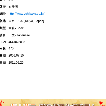
版者
有斐閣
http://www.yuhikaku.co.jp/
網址
版地
東京, 日本 [Tokyo, Japan]
類型
書籍=Book
語言
日文=Japanese
ISBN
4641023093
470
次數
2009.07.10
日期
2011.08.29
日期