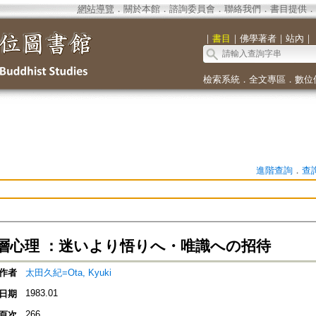
網站導覽
．
關於本館
．
諮詢委員會
．
聯絡我們
．
書目提供
．
｜
書目
｜
佛學著者
｜
站內
｜
檢索系統
．
全文專區
．
數位
進階查詢
．
查
層心理 ：迷いより悟りへ・唯識への招待
作者
太田久紀=Ota, Kyuki
1983.01
日期
266
頁次