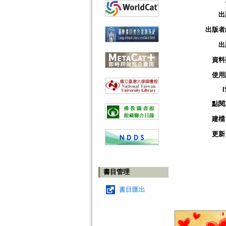
出
出版者
出
資料
使用
點閱
建檔
更新
書目管理
書目匯出