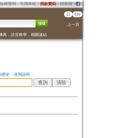
版權聲明
．
引用本站
．
捐款贊助
．
回首頁
．
日
EN
上一頁
佛典
．
語言教學
．
相關連結
詢歷史
．
使用說明