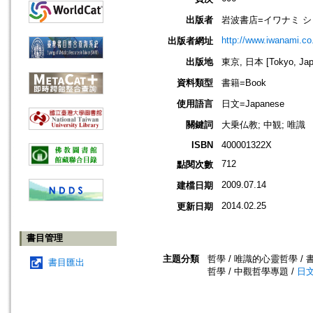
出版者
岩波書店=イワナミ ショテン
http://www.iwanami.co.
出版者網址
出版地
東京, 日本 [Tokyo, Jap
資料類型
書籍=Book
使用語言
日文=Japanese
關鍵詞
大乗仏教; 中観; 唯識
ISBN
400001322X
712
點閱次數
2009.07.14
建檔日期
2014.02.25
更新日期
書目管理
主題分類
哲學 / 唯識的心靈哲學 / 書
書目匯出
哲學 / 中觀哲學專題 /
日