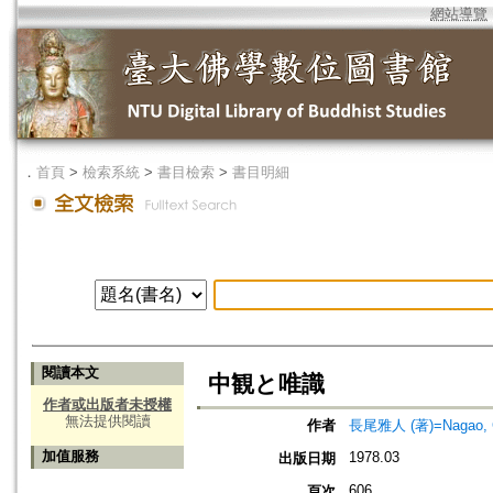
網站導覽
．
首頁
>
檢索系統
>
書目檢索
>
書目明細
閱讀本文
中観と唯識
作者或出版者未授權
無法提供閱讀
作者
長尾雅人 (著)=Nagao, Ga
加值服務
1978.03
出版日期
606
頁次