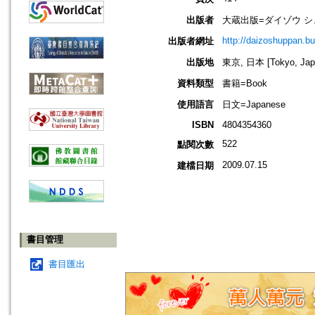
出版者
大蔵出版=ダイゾウ 
http://daizoshuppan.b
出版者網址
出版地
東京, 日本 [Tokyo, Jap
資料類型
書籍=Book
使用語言
日文=Japanese
ISBN
4804354360
522
點閱次數
2009.07.15
建檔日期
書目管理
書目匯出