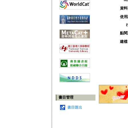
資料
使用
點閱
建檔
書目管理
書目匯出