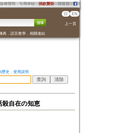
版權聲明
．
引用本站
．
捐款贊助
．
回首頁
．
日
EN
上一頁
佛典
．
語言教學
．
相關連結
詢歷史
．
使用說明
と活殺自在の知恵