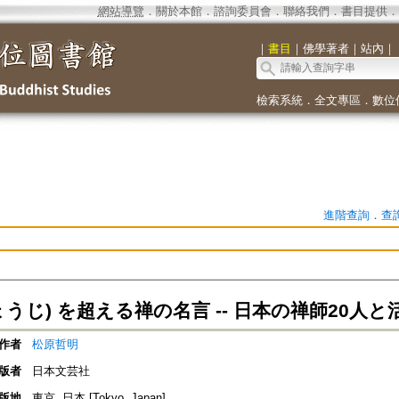
網站導覽
．
關於本館
．
諮詢委員會
．
聯絡我們
．
書目提供
．
｜
書目
｜
佛學著者
｜
站內
｜
檢索系統
．
全文專區
．
數位
進階查詢
．
查
ょうじ) を超える禅の名言 -- 日本の禅師20人
作者
松原哲明
版者
日本文芸社
版地
東京, 日本 [Tokyo, Japan]