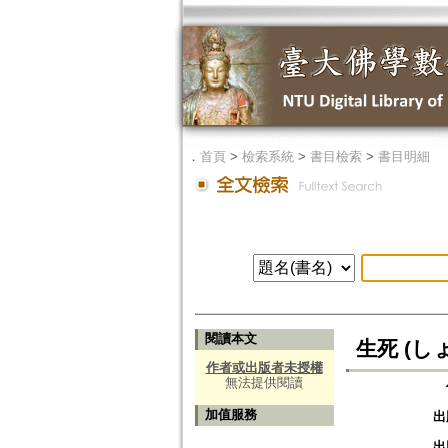
．
首頁
>
檢索系統
>
書目檢索
>
書目明細
閱讀本文
生死 (し
作者或出版者未授權
無法提供閱讀
加值服務
出
出