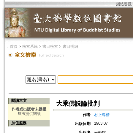
網站導覽
．
首頁
>
檢索系統
>
書目檢索
>
書目明細
閱讀本文
大乘佛説論批判
作者或出版者未授權
無法提供閱讀
作者
村上専精
加值服務
1903.07
出版日期
出版者
光融館