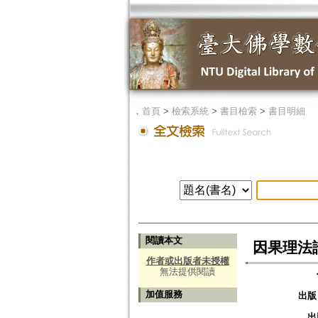
．
首頁
>
檢索系統
>
書目檢索
>
書目明細
閱讀本文
因果理法
作者或出版者未授權
無法提供閱讀
加值服務
出版
出