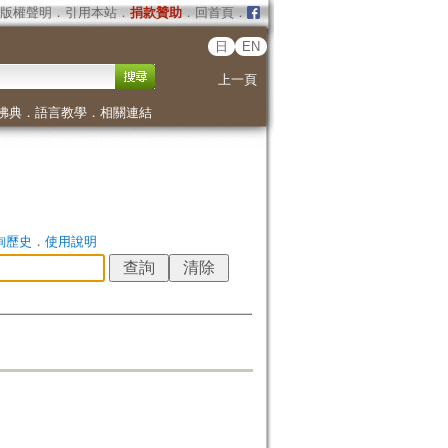
版權聲明
．
引用本站
．
捐款贊助
．
回首頁
．
日
EN
上一頁
佛典
．
語言教學
．
相關連結
詢歷史
．
使用說明