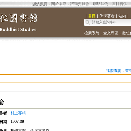
網站導覽
．
關於本館
．
諮詢委員會
．
聯絡我們
．
書目提供
．
｜
書目
｜
佛學著者
｜
站內
｜
檢索系統
．
全文專區
．
數位
進階查詢
．
查
論
作者
村上専精
1907.09
日期
版者
哲學書院 -- 金尾文淵堂