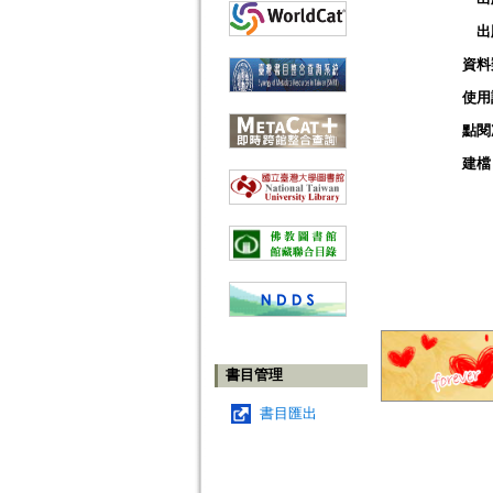
出
資料
使用
點閱
建檔
書目管理
書目匯出