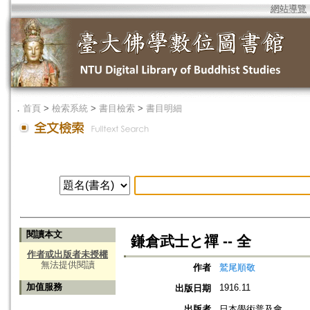
網站導覽
．
首頁
>
檢索系統
>
書目檢索
>
書目明細
閱讀本文
鎌倉武士と禪 -- 全
作者或出版者未授權
無法提供閱讀
作者
鷲尾順敬
加值服務
1916.11
出版日期
出版者
日本學術普及會