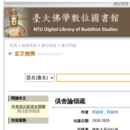
網站導覽
．
首頁
>
檢索系統
>
書目檢索
>
書目明細
閱讀本文
倶舍論頌疏
作者或出版者未授權
無法提供閱讀
作者
釋圓暉
;
釋圓輝
加值服務
1918-1919
出版日期
出版者
佛教大系刊行會