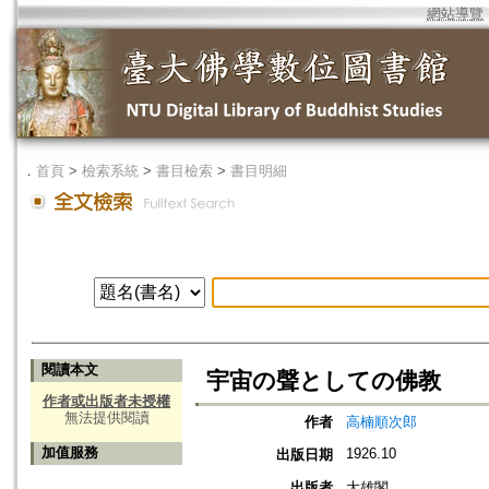
網站導覽
．
首頁
>
檢索系統
>
書目檢索
>
書目明細
閱讀本文
宇宙の聲としての佛教
作者或出版者未授權
無法提供閱讀
作者
高楠順次郎
加值服務
1926.10
出版日期
出版者
大雄閣