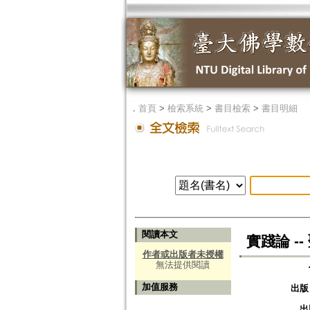
．
首頁
>
檢索系統
>
書目檢索
>
書目明細
閱讀本文
實踐論 -
作者或出版者未授權
無法提供閱讀
加值服務
出版
出