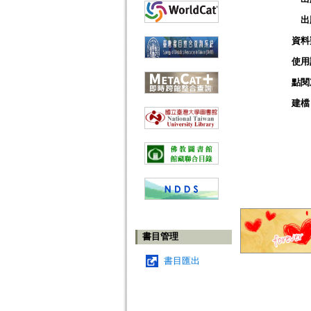
出
資料
使用
點閱
建檔
書目管理
書目匯出