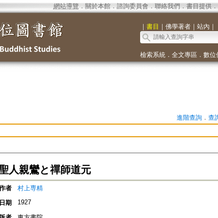
網站導覽
．
關於本館
．
諮詢委員會
．
聯絡我們
．
書目提供
．
｜
書目
｜
佛學著者
｜
站內
｜
檢索系統
．
全文專區
．
數位
進階查詢
．
查
- 聖人親鸞と禪師道元
作者
村上専精
1927
日期
版者
東方書院