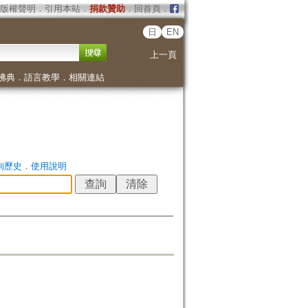
版權聲明
．
引用本站
．
捐款贊助
．
回首頁
．
日
EN
上一頁
佛典
．
語言教學
．
相關連結
詢歷史
．
使用說明