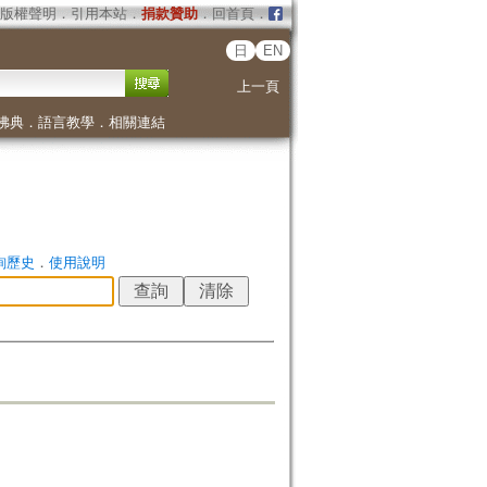
版權聲明
．
引用本站
．
捐款贊助
．
回首頁
．
日
EN
上一頁
佛典
．
語言教學
．
相關連結
詢歷史
．
使用說明