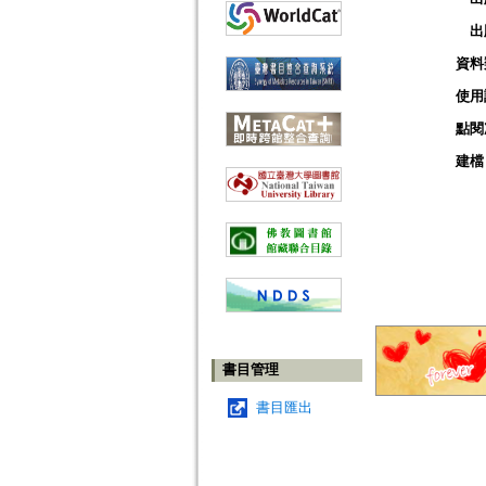
出
資料
使用
點閱
建檔
書目管理
書目匯出