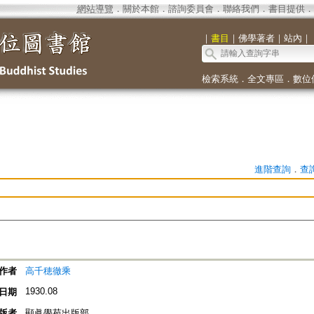
網站導覽
．
關於本館
．
諮詢委員會
．
聯絡我們
．
書目提供
．
｜
書目
｜
佛學著者
｜
站內
｜
檢索系統
．
全文專區
．
數位
進階查詢
．
查
作者
高千穂徹乘
1930.08
日期
版者
顯眞學苑出版部