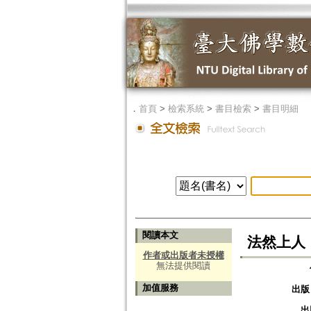
．
首頁
>
檢索系統
>
書目檢索
>
書目明細
閱讀本文
法然上人
作者或出版者未授權
無法提供閱讀
加值服務
出版
出