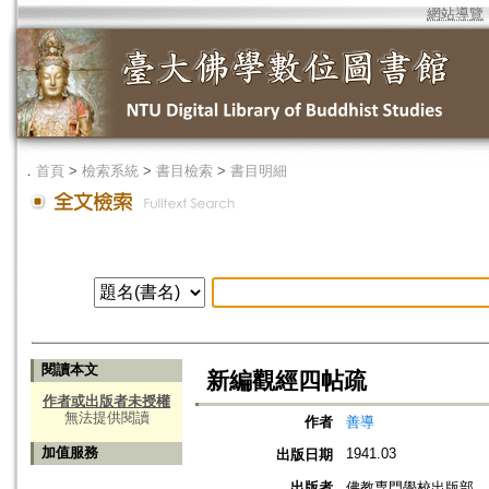
網站導覽
．
首頁
>
檢索系統
>
書目檢索
>
書目明細
閱讀本文
新編觀經四帖疏
作者或出版者未授權
無法提供閱讀
作者
善導
加值服務
1941.03
出版日期
出版者
佛教専門學校出版部